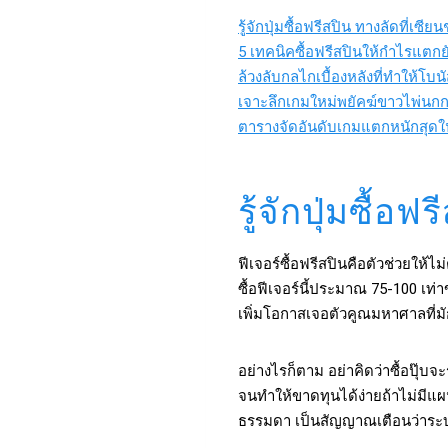
รู้จักปุ่มซื้อฟรีสปิน ทางลัดที่เซีย
5 เทคนิคซื้อฟรีสปินให้กำไรแตกย
ล้วงลับกลไกเบื้องหลังที่ทำให้โบ
เจาะลึกเกมใหม่พยัคฆ์ขาวไพ่นก
ตารางจัดอันดับเกมแตกหนักสุดใ
รู้จักปุ่มซื้อ
ฟีเจอร์ซื้อฟรีสปินคือตัวช่วยให้
ซื้อฟีเจอร์นี้ประมาณ 75-100 เท่
เพิ่มโอกาสเจอตัวคูณมหาศาลที่ม
อย่างไรก็ตาม อย่าคิดว่าซื้อปุ๊บ
จนทำให้ขาดทุนได้ง่ายถ้าไม่มีแผน
ธรรมดา เป็นสัญญาณเตือนว่าระบ