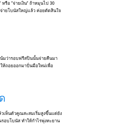
 หรือ “จ่ายเงิน” ถ้าหมุนไป 30
มจ่ายโบนัสใหญ่แล้ว ค่อยตัดสินใจ
วโน้มว่ารอบฟรีสปินนั้นจ่ายคืนมา
 ให้ถอยออกมาปั่นมือใหม่เพื่อ
ัด
ห็นตัวคูณสะสมเริ่มสูงขึ้นแต่ยัง
วมในรอบโบนัส ทำให้กำไรพุ่งทะยาน