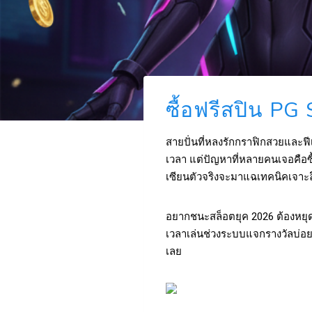
ซื้อฟรีสปิน P
สายปั่นที่หลงรักกราฟิกสวยและฟีเจ
เวลา แต่ปัญหาที่หลายคนเจอคือซื้
เซียนตัวจริงจะมาแฉเทคนิคเจาะลึ
อยากชนะสล็อตยุค 2026 ต้องหยุดพ
เวลาเล่นช่วงระบบแจกรางวัลบ่อยที
เลย