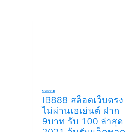
บทความ
IB888 สล็อตเว็บตรง
ไม่ผ่านเอเย่นต์ ฝาก
9บาท รับ 100 ล่าสุด