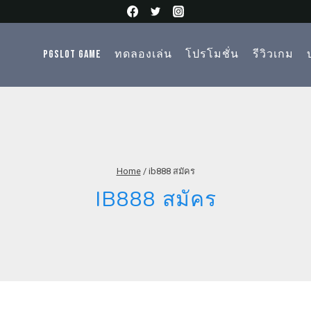
PGSLOT GAME
ทดลองเล่น
โปรโมชั่น
รีวิวเกม
Home
/
ib888 สมัคร
IB888 สมัคร