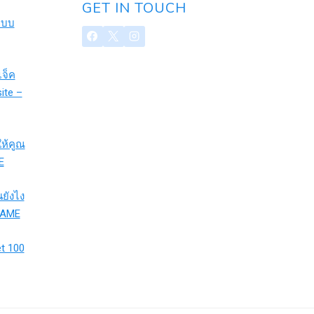
GET IN TOUCH
แบบ
แจ็ค
ite –
ให้คูณ
E
นยังไง
GAME
et 100