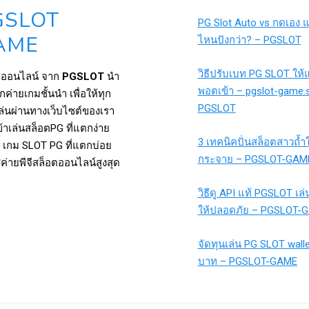
GSLOT
PG Slot Auto vs กดเอง 
AME
ไหนปังกว่า? – PGSLOT
วิธีปรับเบท PG SLOT ให้
ตออนไลน์ จาก
PGSLOT
นำ
พอตเข้า – pgslot-game.s
ค่ายเกมชั้นนำ เพื่อให้ทุก
PGSLOT
ล่นผ่านทางเว็บไซต์ของเรา
้าเล่นสล็อตPG ที่แตกง่าย
3 เทคนิคปั่นสล็อตสาวถ้ำ
ด เกม SLOT PG ที่แตกบ่อย
กระจาย – PGSLOT-GAM
ค่ายพีจีสล็อตออนไลน์สูงสุด
วิธีดู API แท้ PGSLOT เล่
ให้ปลอดภัย – PGSLOT-
จัดทุนเล่น PG SLOT wall
บาท – PGSLOT-GAME